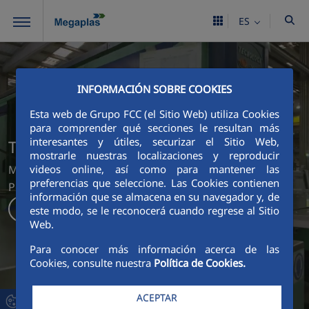
Saltar al contenido principal
ES
INFORMACIÓN SOBRE COOKIES
Esta web de Grupo FCC (el Sitio Web) utiliza Cookies
para comprender qué secciones le resultan más
interesantes y útiles, securizar el Sitio Web,
Transformamos Materia en Marca
mostrarle nuestras localizaciones y reproducir
Megaplas, Soluciones que Transforman Espacios y
videos online, así como para mantener las
preferencias que seleccione. Las Cookies contienen
Potencian tu Marca
información que se almacena en su navegador y, de
Descubre más
este modo, se le reconocerá cuando regrese al Sitio
Web.
Para conocer más información acerca de las
Cookies, consulte nuestra
Política de Cookies.
ACEPTAR