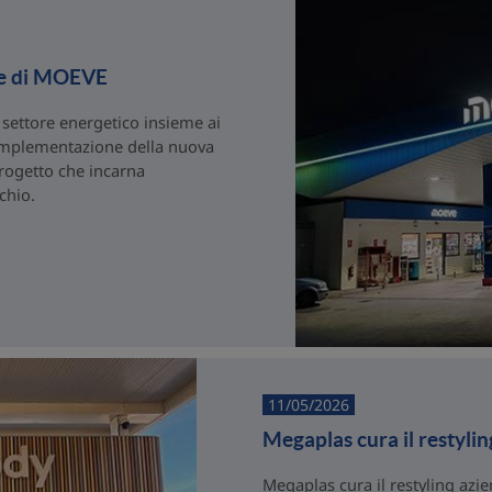
ne di MOEVE
 settore energetico insieme ai
l’implementazione della nuova
rogetto che incarna
chio.
11/05/2026
Megaplas cura il restyl
Megaplas cura il restyling az