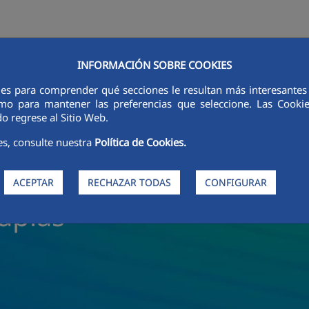
INFORMACIÓN SOBRE COOKIES
ACTIVIDADES
SOSTENIBILIDAD
ETICA E INTEGRITÀ
PERSONA
ies para comprender qué secciones le resultan más interesantes y 
 como para mantener las preferencias que seleccione. Las Cook
o regrese al Sitio Web.
es, consulte nuestra
Política de Cookies.
ACEPTAR
RECHAZAR TODAS
CONFIGURAR
gaplas