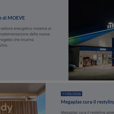
ne di MOEVE
 settore energetico insieme ai
l’implementazione della nuova
rogetto che incarna
chio.
11/05/2026
Megaplas cura il restyl
Megaplas cura il restyling az