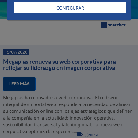
CONFIGURAR
+
searcher
15/07/2026
Megaplas renueva su web corporativa para
reflejar su liderazgo en imagen corporativa
LEER MÁS
Megaplas ha renovado su web corporativa. El rediseño
integral de su portal web responde a la necesidad de alinear
su comunicación online con los ejes estratégicos que definen
a la compañía en la actualidad: innovación operativa,
sostenibilidad transversal y talento global. La nueva web
corporativa optimiza la experienc...
general