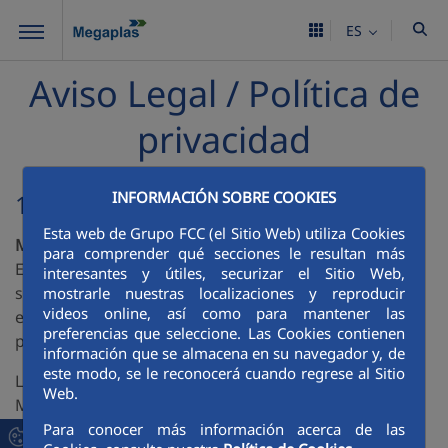
Saltar al contenido principal
ES
Aviso Legal / Política de
privacidad
INFORMACIÓN SOBRE COOKIES
1. Titularidad del portal web
Esta web de Grupo FCC (el Sitio Web) utiliza Cookies
MEGAPLAS, S.A.
, con CIF A28176832 (en adelante, La
para comprender qué secciones le resultan más
Entidad), perteneciente al Grupo FCC (
www.fcc.es
),
interesantes y útiles, securizar el Sitio Web,
situado en la calle Balmes, 36, 0807, Barcelona y su CIF
mostrarle nuestras localizaciones y reproducir
videos online, así como para mantener las
es A28037224. El contacto electrónico con Entidad
preferencias que seleccione. Las Cookies contienen
puede realizarse a través de la página de contacto.
información que se almacena en su navegador y, de
este modo, se le reconocerá cuando regrese al Sitio
La Entidad se encuentra inscrita en el Registro
Web.
Mercantil de Madrid, Tomo 8901, Folio 43, Hoja M-
32510.
Para conocer más información acerca de las