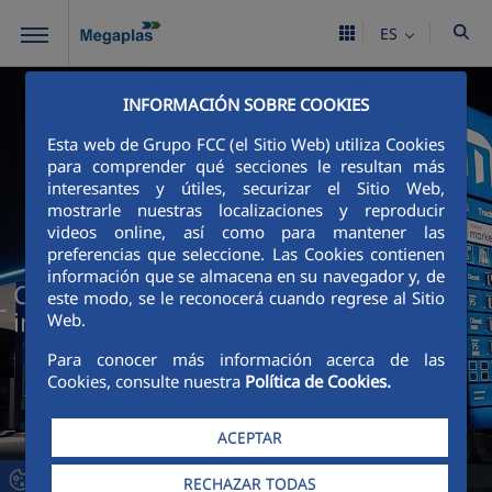
Saltar al contenido principal
ES
INFORMACIÓN SOBRE COOKIES
Esta web de Grupo FCC (el Sitio Web) utiliza Cookies
para comprender qué secciones le resultan más
interesantes y útiles, securizar el Sitio Web,
mostrarle nuestras localizaciones y reproducir
videos online, así como para mantener las
preferencias que seleccione. Las Cookies contienen
información que se almacena en su navegador y, de
Cuando el diseño se convierte en
este modo, se le reconocerá cuando regrese al Sitio
ingeniería inteligente
Web.
Para conocer más información acerca de las
Cookies, consulte nuestra
Política de Cookies.
ACEPTAR
RECHAZAR TODAS