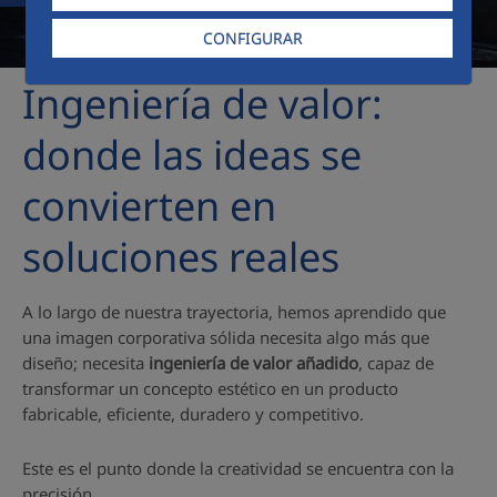
CONFIGURAR
Ingeniería de valor:
donde las ideas se
convierten en
soluciones reales
A lo largo de nuestra trayectoria, hemos aprendido que
una imagen corporativa sólida necesita algo más que
diseño; necesita
ingeniería de valor añadido
, capaz de
transformar un concepto estético en un producto
fabricable, eficiente, duradero y competitivo.
Este es el punto donde la creatividad se encuentra con la
precisión.